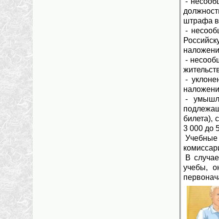
- несооб
должност
штрафа в 
- несоо
Российск
наложение
- несооб
жительст
- уклоне
наложение
- умышл
подлежащ
билета),
3 000 до 
Учебные
комиссар
В случае
учебы, о
первонача