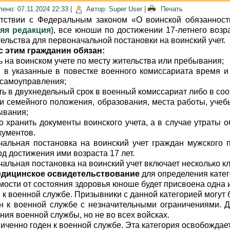
ено: 07.11.2024 22:33
|
Автор: Super User
|
Печать
етствии с Федеральным законом «О воинской обязанност
яя редакция
), все юноши по достижении 17-летнего воз
ельства для первоначальной постановки на воинский учет.
с этим гражданин обязан:
ть на воинском учете по месту жительства или пребывания;
я в указанные в повестке военного комиссариата время 
 самоуправления;
ть в двухнедельный срок в военный комиссариат либо в со
и семейного положения, образования, места работы, учебы
ывания;
о хранить документы воинского учета, а в случае утраты 
кументов.
альная постановка на воинский учет граждан мужского 
од достижения ими возраста 17 лет.
альная постановка на воинский учет включает несколько 
ицинское освидетельствование
для определения катег
мости от состояния здоровья юноше будет присвоена одна и
н к военной службе. Призывники с данной категорией могут 
н к военной службе с незначительными ограничениями. Д
ия военной службы, но не во всех войсках.
ниченно годен к военной службе. Эта категория освобождае