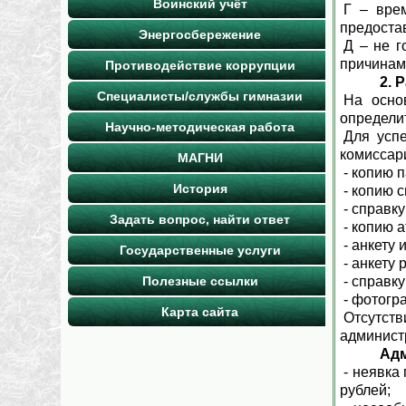
Воинский учёт
Г – вре
предостав
Энергосбережение
Д – не г
причинам
Противодействие коррупции
2.
Р
Специалисты/службы гимназии
На осно
определит
Научно-методическая работа
Для усп
комиссар
МАГНИ
- копию п
История
- копию 
- справку
Задать вопрос, найти ответ
- копию а
- анкету 
Государственные услуги
- анкету 
Полезные ссылки
- справк
- фотогра
Карта сайта
Отсутств
админист
Админи
- неявка
рублей;