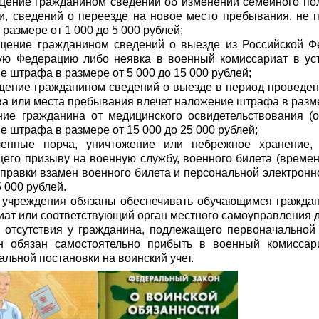
щение гражданином сведений об изменении семейного пол
и, сведений о переезде на новое место пребывания, не 
размере от 1 000 до 5 000 рублей;
бщение гражданином сведений о выезде из Российской Ф
ую Федерацию либо неявка в военный комиссариат в ус
 штрафа в размере от 5 000 до 15 000 рублей;
щение гражданином сведений о выезде в период проведен
ва или места пребывания влечет наложение штрафа в размер
ние гражданина от медицинского освидетельствования (
 штрафа в размере от 15 000 до 25 000 рублей;
енные порча, уничтожение или небрежное хранение, 
его призыву на военную службу, военного билета (времен
 справки взамен военного билета и персональной электрон
5 000 рублей.
 учреждения обязаны обеспечивать обучающимся граждан
иат или соответствующий орган местного самоуправления дл
 отсутствия у гражданина, подлежащего первоначальной 
н обязан самостоятельно прибыть в военный комиссар
льной постановки на воинский учет.