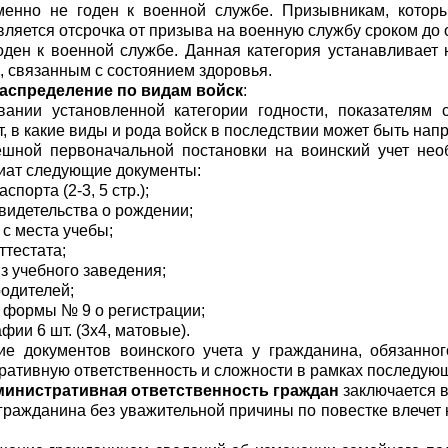
менно не годен к военной службе. Призывникам, которы
ляется отсрочка от призыва на военную службу сроком до 
оден к военной службе. Данная категория устанавливае
, связанным с состоянием здоровья.
аспределение по видам войск
:
вании установленной категории годности, показателям 
, в какие виды и рода войск в последствии может быть нап
ешной первоначальной постановки на воинский учет нео
иат следующие документы:
аспорта (2-3, 5 стр.);
свидетельства о рождении;
 с места учебы;
ттестата;
из учебного заведения;
родителей;
у формы № 9 о регистрации;
фии 6 шт. (3x4, матовые).
ие документов воинского учета у гражданина, обязанног
ративную ответственность и сложности в рамках последующ
стративная ответственность граждан
заключается 
 гражданина без уважительной причины по повестке влечет