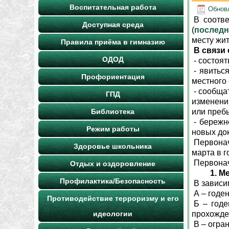
Воспитательная работа
Обновл
В соотв
Доступная среда
(
последн
месту жит
Правила приёма в гимназию
В связи 
ОДОД
- состоя
- явитьс
Профориентация
местного
- сообща
ГПД
изменени
Библиотека
или преб
- бережн
Режим работы
новых до
Первонач
Здоровье школьника
марта в г
Первонач
Отдых и оздоровление
1. Мед
Профилактика/Безопасность
В зависи
А – годе
Противодействие терроризму и его
Б – годе
идеологии
прохожден
В – огра