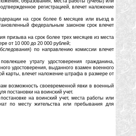
ожения, образования, места работы (учебы) или
подтвержденное регистрацией, влечет наложение
едерации на срок более 6 месяцев или въезд в
тановленный федеральным законом срок влечет
ия призыва на срок более трех месяцев из места
е от 10 000 до 20 000 рублей;
обследования) по направлению комиссии влечет
повлекшее утрату удостоверения гражданина,
ного удостоверения, выданного взамен военного
ной карты, влечет наложение штрафа в размере от
ам возможность своевременной явки в военный
я постановки на воинский учет.
постановке на воинский учет, места работы или
иат по месту жительства или пребывания для