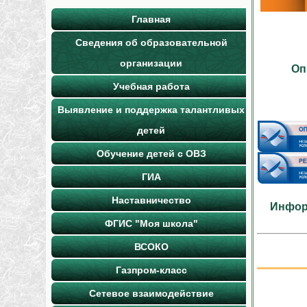
Главная
Сведения об образовательной
организации
Оп
Учебная работа
Выявление и поддержка талантливых
детей
Обучение детей с ОВЗ
ГИА
Наставничество
Инфор
ФГИС "Моя школа"
ВСОКО
Газпром-класс
Сетевое взаимодействие