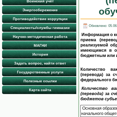
(п
Воинский учёт
обу
Энергосбережение
Противодействие коррупции
Обновлено: 05.06
Специалисты/службы гимназии
Информация о к
Научно-методическая работа
приема (перево
реализуемой об
МАГНИ
имеющимся в об
История
бюджетным или 
Задать вопрос, найти ответ
Количество ва
Государственные услуги
(перевода) за 
федерального б
Полезные ссылки
Количество в
Карта сайта
(перевода) за 
бюджетов субъе
Основная образо
начального общег