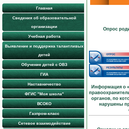
Главная
Сведения об образовательной
организации
Опрос роди
Учебная работа
Выявление и поддержка талантливых
детей
Обучение детей с ОВЗ
ГИА
Наставничество
Информация о «
правоохранител
ФГИС "Моя школа"
органов, по ко
ВСОКО
нарушены пр
Газпром-класс
Сетевое взаимодействие