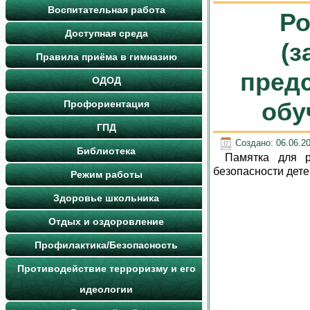
Воспитательная работа
Р
Доступная среда
(
Правила приёма в гимназию
пред
ОДОД
обу
Профориентация
ГПД
Создано: 06.06.2
Библиотека
Памятка для р
безопасности дет
Режим работы
Здоровье школьника
Отдых и оздоровление
Профилактика/Безопасность
Противодействие терроризму и его
идеологии