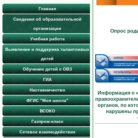
Главная
Сведения об образовательной
организации
Опрос роди
Учебная работа
Выявление и поддержка талантливых
детей
Обучение детей с ОВЗ
ГИА
Наставничество
Информация о «
правоохранител
ФГИС "Моя школа"
органов, по ко
ВСОКО
нарушены пр
Газпром-класс
Сетевое взаимодействие