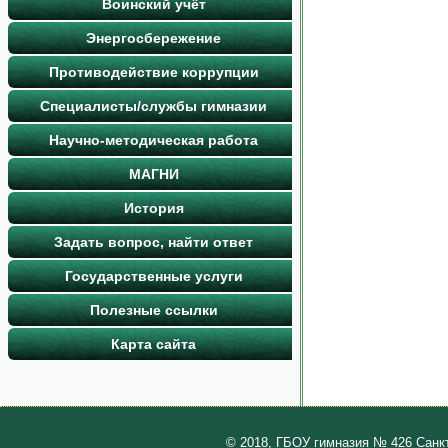
Воинский учёт
Энергосбережение
Противодействие коррупции
Специалисты/службы гимназии
Научно-методическая работа
МАГНИ
История
Задать вопрос, найти ответ
Государственные услуги
Полезные ссылки
Карта сайта
© 2018, ГБОУ гимназия № 426 Санк