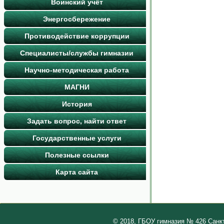
Воинский учёт
Энергосбережение
Противодействие коррупции
Специалисты/службы гимназии
Научно-методическая работа
МАГНИ
История
Задать вопрос, найти ответ
Государственные услуги
Полезные ссылки
Карта сайта
© 2018, ГБОУ гимназия № 426 Санк