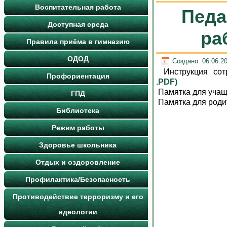
Воспитательная работа
Педа
Доступная среда
ра
Правила приёма в гимназию
ОДОД
Создано: 06.06.2
Инструкция сот
Профориентация
.PDF)
Памятка для уч
ГПД
Памятка для род
Библиотека
Режим работы
Здоровье школьника
Отдых и оздоровление
Профилактика/Безопасность
Противодействие терроризму и его
идеологии