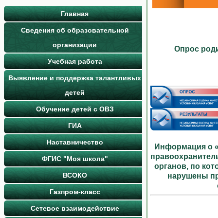
Главная
Сведения об образовательной
организации
Опрос роди
Учебная работа
Выявление и поддержка талантливых
детей
Обучение детей с ОВЗ
ГИА
Наставничество
Информация о «
правоохранител
ФГИС "Моя школа"
органов, по ко
ВСОКО
нарушены пр
Газпром-класс
Сетевое взаимодействие