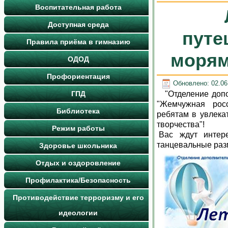
Воспитательная работа
Доступная среда
путе
Правила приёма в гимназию
морям
ОДОД
Профориентация
Обновлено: 02.06
ГПД
"Отделение допо
"Жемчужная росс
Библиотека
ребятам в увлека
творчества"!
Режим работы
Вас ждут интере
танцевальные раз
Здоровье школьника
Отдых и оздоровление
Профилактика/Безопасность
Противодействие терроризму и его
идеологии