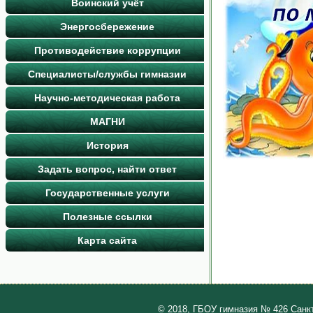
Воинский учёт
Энергосбережение
Противодействие коррупции
Специалисты/службы гимназии
Научно-методическая работа
МАГНИ
История
Задать вопрос, найти ответ
Государственные услуги
Полезные ссылки
Карта сайта
© 2018, ГБОУ гимназия № 426 Санк