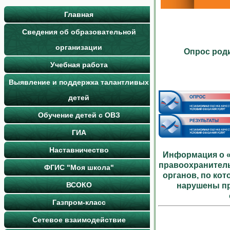
Главная
Сведения об образовательной
организации
Опрос роди
Учебная работа
Выявление и поддержка талантливых
детей
Обучение детей с ОВЗ
ГИА
Наставничество
Информация о «
правоохранител
ФГИС "Моя школа"
органов, по ко
ВСОКО
нарушены пр
Газпром-класс
Сетевое взаимодействие