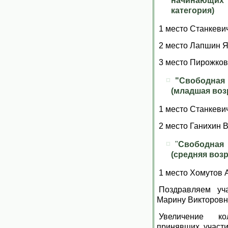
начинающи
категория)
1 место Станкевич
2 место Лапшин Я
3 место Пирожков
"Свободна
(младшая воз
1 место Станкевич
2 место Ганихин 
"
Свободна
(средняя возр
1 место Хомутов 
Поздравляем уч
Марину Викторовн
Увеличение ко
принявших участи