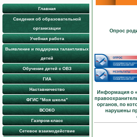
Главная
Сведения об образовательной
организации
Опрос роди
Учебная работа
Выявление и поддержка талантливых
детей
Обучение детей с ОВЗ
ГИА
Наставничество
Информация о «
правоохранител
ФГИС "Моя школа"
органов, по ко
ВСОКО
нарушены пр
Газпром-класс
Сетевое взаимодействие