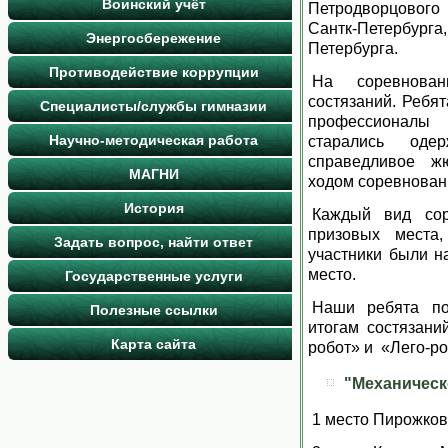
Воинский учёт
Петродворцово
Сантк-Петербур
Энергосбережение
Петербурга.
Противодействие коррупции
На соревнова
состязаний. Ребят
Специалисты/службы гимназии
профессионалы 
Научно-методическая работа
старались оде
справедливое ж
МАГНИ
ходом соревнован
История
Каждый вид сор
призовых места
Задать вопрос, найти ответ
участники были н
место.
Государственные услуги
Наши ребята по
Полезные ссылки
итогам состязани
Карта сайта
робот» и «Лего-ро
"Механическ
1 место Пирожков