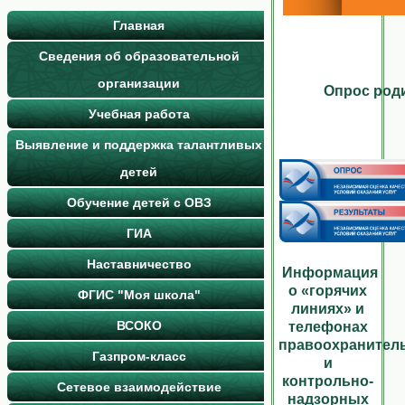
Главная
Сведения об образовательной
организации
Опрос роди
Учебная работа
Выявление и поддержка талантливых
детей
Обучение детей с ОВЗ
ГИА
Наставничество
Информация
о «горячих
ФГИС "Моя школа"
линиях» и
ВСОКО
телефонах
правоохранител
Газпром-класс
и
контрольно-
Сетевое взаимодействие
надзорных