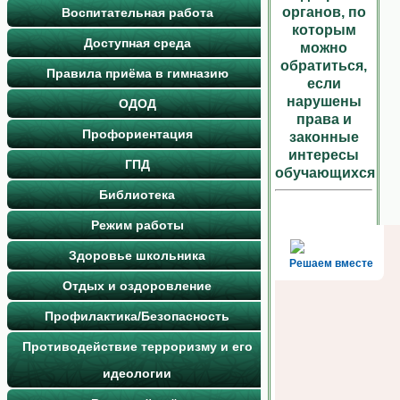
органов, по
Воспитательная работа
которым
Доступная среда
можно
обратиться,
Правила приёма в гимназию
если
нарушены
ОДОД
права и
Профориентация
законные
интересы
ГПД
обучающихся
Библиотека
Режим работы
Здоровье школьника
Решаем вместе
Отдых и оздоровление
Профилактика/Безопасность
Противодействие терроризму и его
идеологии